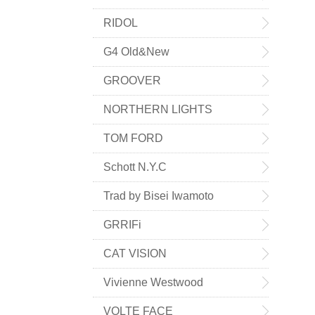
RIDOL
G4 Old&New
GROOVER
NORTHERN LIGHTS
TOM FORD
Schott N.Y.C
Trad by Bisei Iwamoto
GRRIFi
CAT VISION
Vivienne Westwood
VOLTE FACE