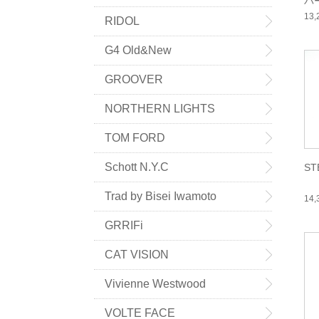
バ
13
RIDOL
G4 Old&New
GROOVER
NORTHERN LIGHTS
TOM FORD
Schott N.Y.C
ST
Trad by Bisei Iwamoto
14
GRRIFi
CAT VISION
Vivienne Westwood
VOLTE FACE