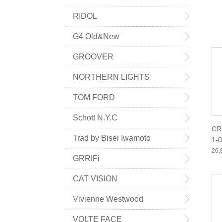
RIDOL
G4 Old&New
GROOVER
NORTHERN LIGHTS
TOM FORD
Schott N.Y.C
CR
Trad by Bisei Iwamoto
1-
26
GRRIFi
CAT VISION
Vivienne Westwood
VOLTE FACE