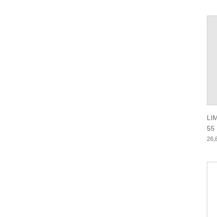
LI
55
26