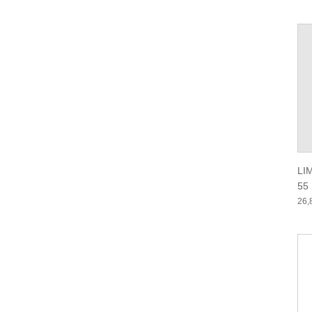
LI
55
26