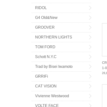
RIDOL
G4 Old&New
GROOVER
NORTHERN LIGHTS
TOM FORD
Schott N.Y.C
CR
Trad by Bisei Iwamoto
1-
26
GRRIFi
CAT VISION
Vivienne Westwood
VOLTE FACE