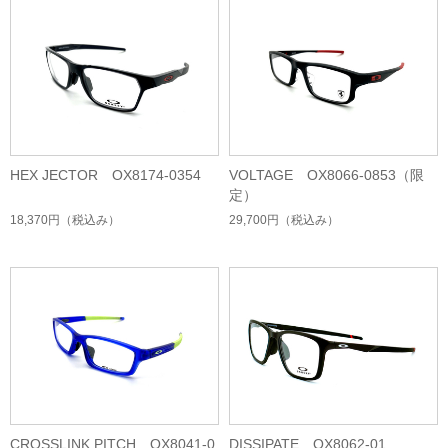
HEX JECTOR OX8174-0354
VOLTAGE OX8066-0853（限
定）
18,370円
（税込み）
29,700円
（税込み）
CROSSLINK PITCH OX8041-0
DISSIPATE OX8062-01