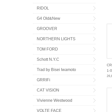
RIDOL
G4 Old&New
GROOVER
NORTHERN LIGHTS
TOM FORD
Schott N.Y.C
CR
Trad by Bisei Iwamoto
1-
26
GRRIFi
CAT VISION
Vivienne Westwood
VOLTE FACE