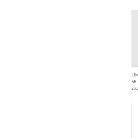
LI
55
26