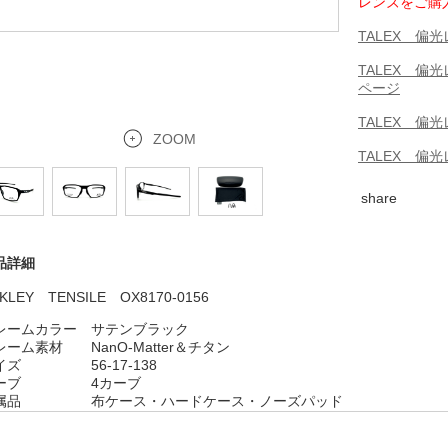
レンズをご購
TALEX 
TALEX 
ページ
TALEX 偏
ZOOM
TALEX 偏
share
品詳細
KLEY TENSILE OX8170-0156
レームカラー サテンブラック
レーム素材 NanO-Matter＆チタン
イズ 56-17-138
ーブ 4カーブ
属品 布ケース・ハードケース・ノーズパッド