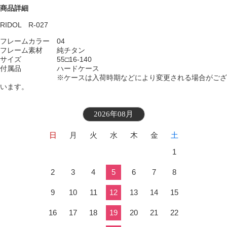
商品詳細
RIDOL R-027
フレームカラー 04
フレーム素材 純チタン
サイズ 55□16-140
付属品 ハードケース
※ケースは入荷時期などにより変更される場合がござ
います。
2026年08月
日
月
火
水
木
金
土
1
2
3
4
5
6
7
8
9
10
11
12
13
14
15
16
17
18
19
20
21
22