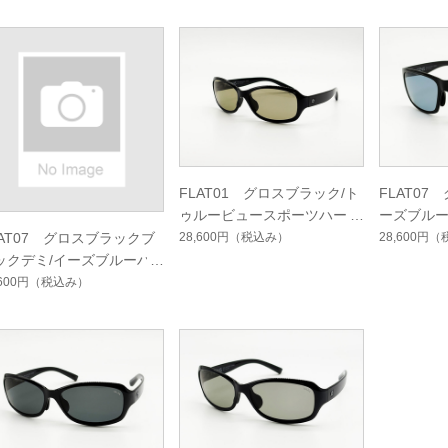
ト
シングルコート
FLAT01 グロスブラック/ト
FLAT07
ゥルービュースポーツハード
ーズブル
マルチシングルコート
グルコー
28,600円
（税込み）
28,600円
（
LAT07 グロスブラックブ
ックデミ/イーズブルーハ
ドマルチシングルコート
,600円
（税込み）