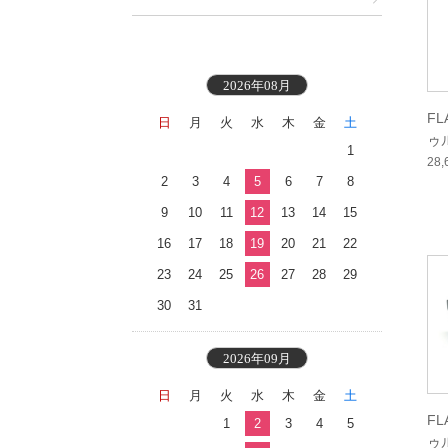
2026年08月
F
日
月
火
水
木
金
土
ゥ
1
ン
28
2
3
4
5
6
7
8
9
10
11
12
13
14
15
16
17
18
19
20
21
22
23
24
25
26
27
28
29
30
31
2026年09月
日
月
火
水
木
金
土
F
1
2
3
4
5
ゥ