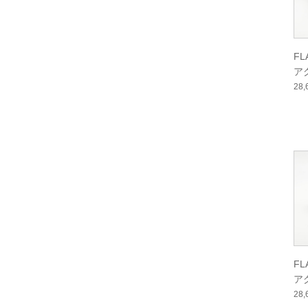
F
ア
ー
28
F
ア
ル
28