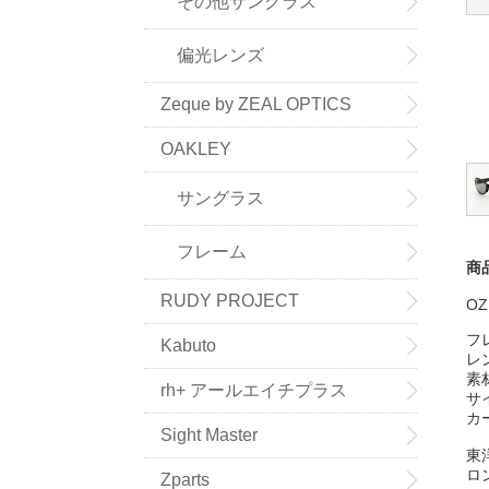
その他サングラス
偏光レンズ
Zeque by ZEAL OPTICS
OAKLEY
サングラス
フレーム
商
RUDY PROJECT
OZ
フ
Kabuto
レ
素
rh+ アールエイチプラス
サ
カ
Sight Master
東
ロ
Zparts