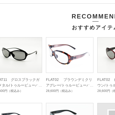
RECOMMEN
おすすめアイテ
LAT11 グロスブラックガ
FLAT02 ブラウンデミクリ
FLAT0
メタル/トゥルービューハ
アグレー/トゥルービューハ
ウン/トゥ
ドマルチシングルコート
ードマルチシングルコート
マルチシ
,600円
（税込み）
28,600円
（税込み）
28,600円
（