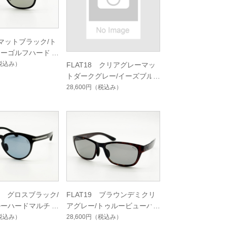
 マットブラック/ト
ューゴルフハードマ
グルコート
税込み）
FLAT18 クリアグレーマッ
トダークグレー/イーズブル
ーハードマルチシングルコー
28,600円
（税込み）
ト
02 グロスブラック/
FLAT19 ブラウンデミクリ
ルーハードマルチシ
アグレー/トゥルービューハ
ート
ードマルチシングルコート
税込み）
28,600円
（税込み）