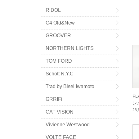
RIDOL
G4 Old&New
GROOVER
NORTHERN LIGHTS
TOM FORD
Schott N.Y.C
Trad by Bisei Iwamoto
F
GRRIFi
ン
ー
28
CAT VISION
Vivienne Westwood
VOLTE FACE