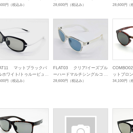
ト
シングルコート
ルフハー
,600円
（税込み）
28,600円
（税込み）
28,600円
（
ート
LAT11 マットブラックパ
FLAT03 クリア/イーズブル
COMBO
ルホワイト/トゥルービュ
ーハードマルチシングルコー
ットブロン
ゴルフハードマルチシング
ト
ーフォー
,600円
（税込み）
28,600円
（税込み）
34,100円
（
コート
ングルコ