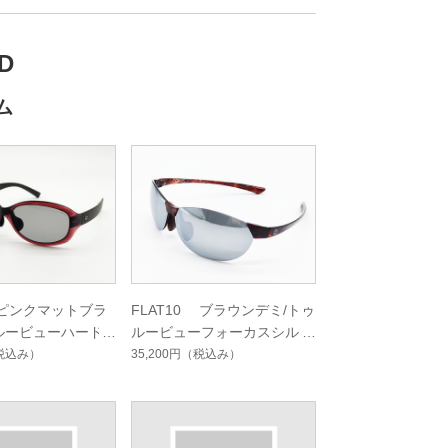
D
ム
2 ピンクマットブラ
FLAT10 ブラウンデミ/トゥ
ルービューハード
ルービューフォーカスシルバ
ングルコート
ーミラーコート
税込み）
35,200円
（税込み）