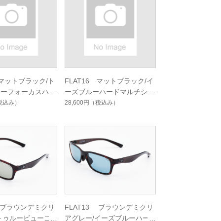
 マットブラック/ト
FLAT16 マットブラック/イ
ューフォーカスハー
ーズブルーハードマルチシン
シングルコート
グルコート
税込み）
28,600円
（税込み）
3 ブラウンデミクリ
FLAT13 ブラウンデミクリ
トゥルービューゴ
アグレー/イーズブルーハー