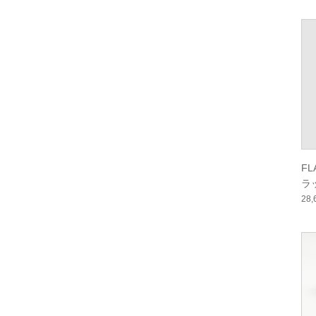
ー
F
ラ
ー
28