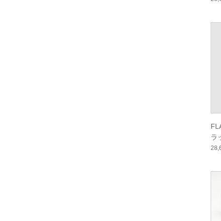
ー
F
ラ
ー
28