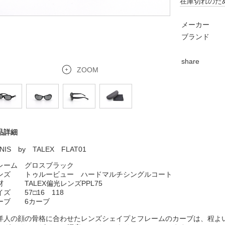
在庫切れのた
メーカー
ブランド
share
ZOOM
品詳細
NIS by TALEX FLAT01
レーム グロスブラック
ンズ トゥルービュー
ハードマルチシングルコート
材 TALEX偏光レンズPPL75
イズ 57□16 118
ーブ 6カーブ
洋人の顔の骨格に合わせたレンズシェイプとフレームのカーブは、程よ