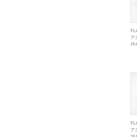
F
ア
ー
28
F
ア
ル
28