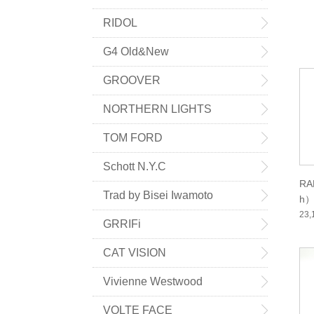
RIDOL
G4 Old&New
GROOVER
NORTHERN LIGHTS
TOM FORD
Schott N.Y.C
RA
Trad by Bisei Iwamoto
h）
23
GRRIFi
CAT VISION
Vivienne Westwood
VOLTE FACE