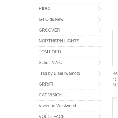
RIDOL
G4 Old&New
GROOVER
NORTHERN LIGHTS
TOM FORD
Schott N.Y.C
RA
Trad by Bisei Iwamoto
h）
GRRIFi
23
CAT VISION
Vivienne Westwood
VOLTE FACE