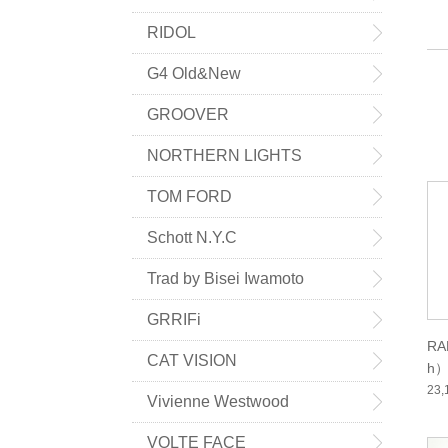
RIDOL
G4 Old&New
GROOVER
NORTHERN LIGHTS
TOM FORD
Schott N.Y.C
Trad by Bisei Iwamoto
GRRIFi
RA
CAT VISION
h）
23
Vivienne Westwood
VOLTE FACE