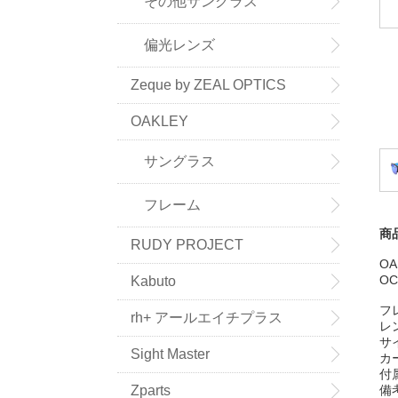
その他サングラス
偏光レンズ
Zeque by ZEAL OPTICS
OAKLEY
サングラス
フレーム
商
RUDY PROJECT
OA
O
Kabuto
フ
rh+ アールエイチプラス
レ
サ
Sight Master
カ
付
備
Zparts