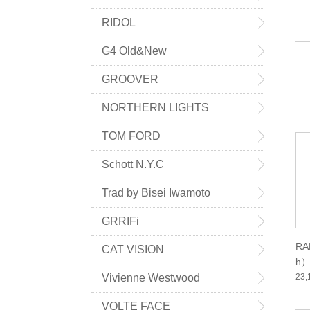
RIDOL
G4 Old&New
GROOVER
NORTHERN LIGHTS
TOM FORD
Schott N.Y.C
Trad by Bisei Iwamoto
GRRIFi
RA
CAT VISION
h）
23
Vivienne Westwood
VOLTE FACE