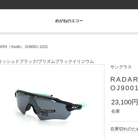
めがねのエコー
PATH（Youth） OJ9001-1031
リッシュド
ブラック
/
プリズムブラックイリジウム
サングラス
RADAR
OJ9001
23,100
在庫
在庫切れのた