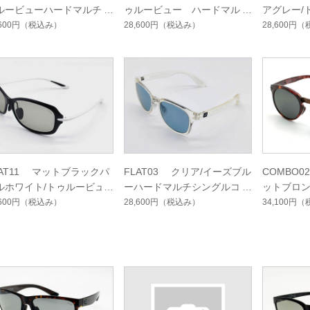
ルービューハードマルチコ
ゥルービュー ハードマルチ
アグレー/
ト
シングルコート
ルフハー
,600円
（税込み）
28,600円
（税込み）
28,600円
（
ート
LAT11 マットブラックパ
FLAT03 クリア/イーズブル
COMBO
ルホワイト/トゥルービュ
ーハードマルチシングルコー
ットブロン
ゴルフハードマルチシング
ト
ーフォー
,600円
（税込み）
28,600円
（税込み）
34,100円
（
コート
ングルコ