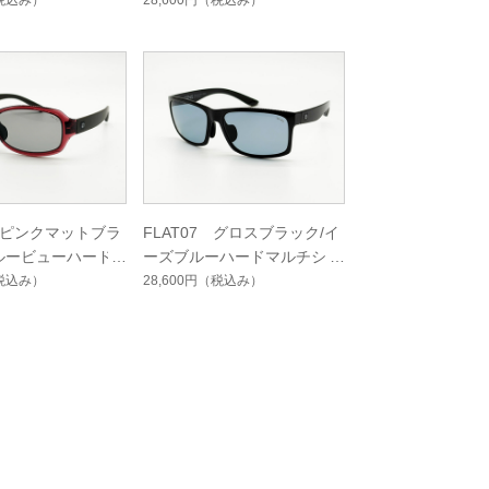
ート
ードマルチシングルコート
税込み）
28,600円
（税込み）
1 ピンクマットブラ
FLAT07 グロスブラック/イ
ルービューハード
ーズブルーハードマルチシン
ングルコート
グルコート
税込み）
28,600円
（税込み）