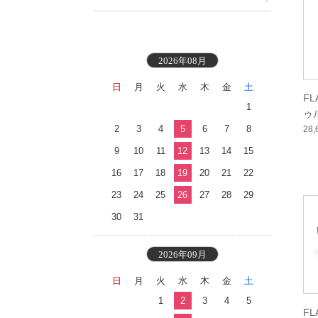
2026年08月
日
月
火
水
木
金
土
F
1
ゥ
2
3
4
5
6
7
8
ン
28
9
10
11
12
13
14
15
16
17
18
19
20
21
22
23
24
25
26
27
28
29
30
31
2026年09月
日
月
火
水
木
金
土
1
2
3
4
5
F