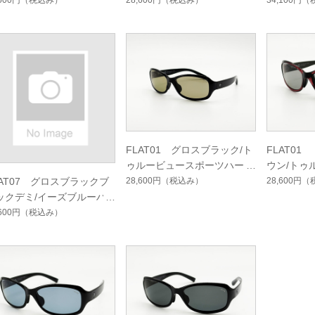
フハードマルチシングルコ
ューフォーカスハードマルチ
ングルコ
,600円
（税込み）
28,600円
（税込み）
34,100円
（
ト
シングルコート
FLAT01 グロスブラック/ト
FLAT0
ゥルービュースポーツハード
ウン/トゥ
マルチシングルコート
マルチシ
28,600円
（税込み）
28,600円
（
LAT07 グロスブラックブ
ックデミ/イーズブルーハ
ドマルチシングルコート
,600円
（税込み）