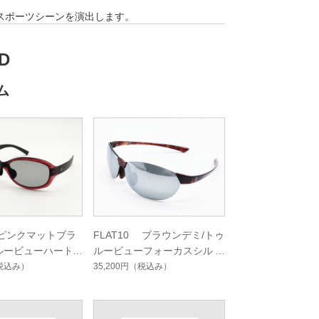
。
スポーツシーンを演出します。
D
ム
2 ピンクマットブラ
FLAT10 ブラウンデミ/トゥ
ルービューハード
ルービューフォーカスシルバ
ングルコート
ーミラーコート
税込み）
35,200円
（税込み）