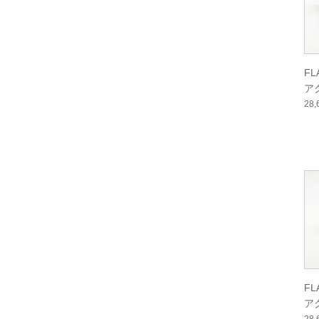
F
ア
ー
28
F
ア