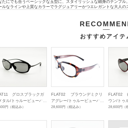
なたにでも合うベーシックな玉型に、スタイリッシュな細身のテンプル
ールなラインや上質なカラーでラグジュアリーかつエレガントな大人の
RECOMMEN
おすすめアイテ
LAT11 グロスブラックガ
FLAT02 ブラウンデミクリ
FLAT0
メタル/トゥルービューハ
アグレー/トゥルービューハ
ウン/トゥ
ドマルチシングルコート
ードマルチシングルコート
マルチシ
,600円
（税込み）
28,600円
（税込み）
28,600円
（