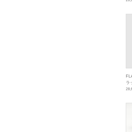
ル
28
ー
F
ラ
ー
28