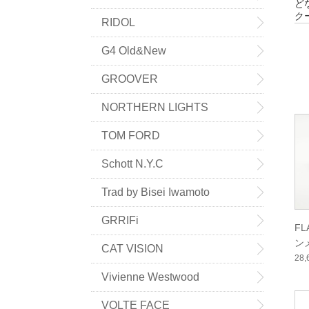
ど
ク
RIDOL
G4 Old&New
GROOVER
NORTHERN LIGHTS
TOM FORD
Schott N.Y.C
Trad by Bisei Iwamoto
GRRIFi
F
ン
CAT VISION
ー
28
Vivienne Westwood
VOLTE FACE