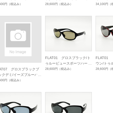
フハードマルチシングルコ
ューフォーカスハードマルチ
ングルコ
,600円
（税込み）
28,600円
（税込み）
34,100円
（
ト
シングルコート
FLAT01 グロスブラック/ト
FLAT0
ゥルービュースポーツハード
ウン/トゥ
マルチシングルコート
マルチシ
28,600円
（税込み）
28,600円
（
LAT07 グロスブラックブ
ックデミ/イーズブルーハ
ドマルチシングルコート
,600円
（税込み）