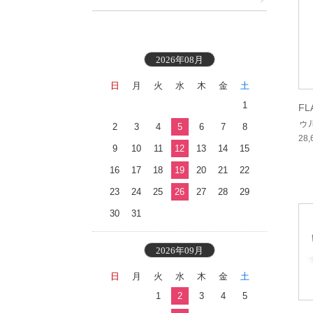
2026年08月
日
月
火
水
木
金
土
1
F
ゥ
2
3
4
5
6
7
8
ン
28
9
10
11
12
13
14
15
16
17
18
19
20
21
22
23
24
25
26
27
28
29
30
31
2026年09月
日
月
火
水
木
金
土
1
2
3
4
5