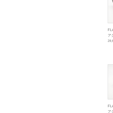
F
ア
ー
28
F
ア