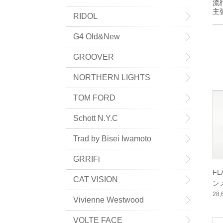
流
主
RIDOL
G4 Old&New
GROOVER
NORTHERN LIGHTS
TOM FORD
Schott N.Y.C
Trad by Bisei Iwamoto
GRRIFi
F
CAT VISION
ン
ー
28
Vivienne Westwood
VOLTE FACE