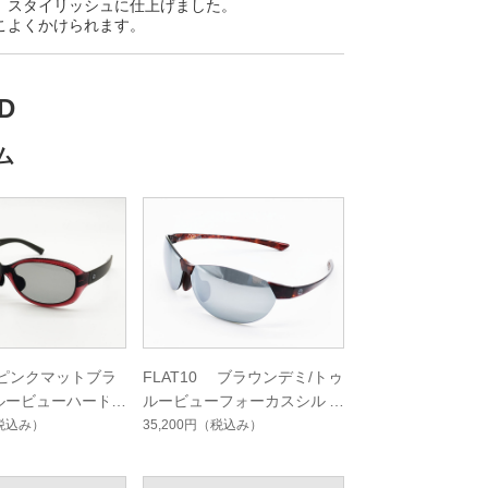
、スタイリッシュに仕上げました。
こよくかけられます。
D
ム
2 ピンクマットブラ
FLAT10 ブラウンデミ/トゥ
ルービューハード
ルービューフォーカスシルバ
ングルコート
ーミラーコート
税込み）
35,200円
（税込み）