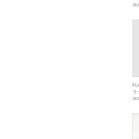
ル
28
ー
F
ラ
ー
28