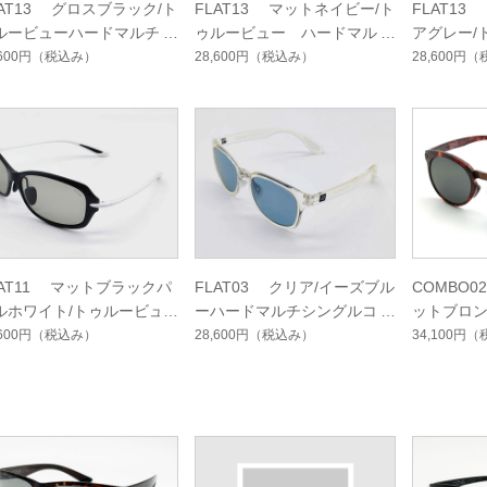
LAT13 グロスブラック/ト
FLAT13 マットネイビー/ト
FLAT1
ルービューハードマルチコ
ゥルービュー ハードマルチ
アグレー/
ト
シングルコート
ルフハー
,600円
（税込み）
28,600円
（税込み）
28,600円
（
ート
LAT11 マットブラックパ
FLAT03 クリア/イーズブル
COMBO
ルホワイト/トゥルービュ
ーハードマルチシングルコー
ットブロン
ゴルフハードマルチシング
ト
ーフォー
,600円
（税込み）
28,600円
（税込み）
34,100円
（
コート
ングルコ