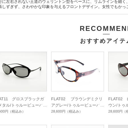
行に左右されない王道のウェリントン型をベースに、リムラインを細く
張しずぎず、さわやかな印象を与えるフロントデザイン。女性でもかっ
RECOMMEN
おすすめアイテ
LAT11 グロスブラックガ
FLAT02 ブラウンデミクリ
FLAT0
メタル/トゥルービューハ
アグレー/トゥルービューハ
ウン/トゥ
ドマルチシングルコート
ードマルチシングルコート
マルチシ
,600円
（税込み）
28,600円
（税込み）
28,600円
（