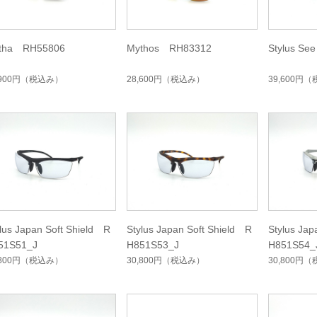
tha RH55806
Mythos RH83312
Stylus Se
,900円
（税込み）
28,600円
（税込み）
39,600円
（
lus Japan Soft Shield R
Stylus Japan Soft Shield R
Stylus Jap
51S51_J
H851S53_J
H851S54_
,800円
（税込み）
30,800円
（税込み）
30,800円
（