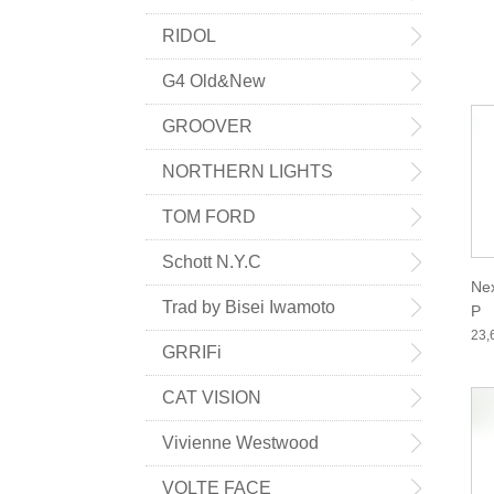
RIDOL
G4 Old&New
GROOVER
NORTHERN LIGHTS
TOM FORD
Schott N.Y.C
Ne
Trad by Bisei Iwamoto
P
23
GRRIFi
CAT VISION
Vivienne Westwood
VOLTE FACE