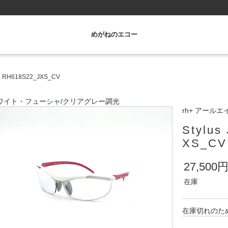
めがねのエコー
XS RH618S22_JXS_CV
ワイト・フューシャ
/
クリアグレー調光
rh+ アール
Stylu
XS_CV
27,500
在庫
在庫切れのた