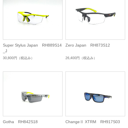
Super Stylus Japan RH889S14
Zero Japan RH873S12
_J
30,800円
（税込み）
26,400円
（税込み）
Gotha RH842S18
ChangeⅡ XTRM RH917S03