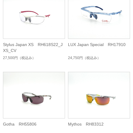
Stylus Japan XS RH618S22_J
LUX Japan Special RH17910
XS_CV
27,500円
（税込み）
24,750円
（税込み）
Gotha RH55806
Mythos RH83312