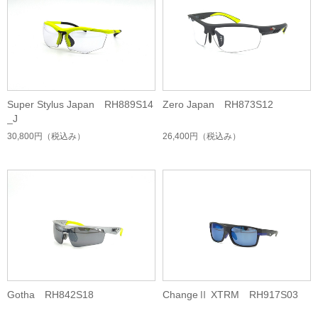
Super Stylus Japan RH889S14
Zero Japan RH873S12
_J
30,800円
（税込み）
26,400円
（税込み）
Gotha RH842S18
ChangeⅡ XTRM RH917S03